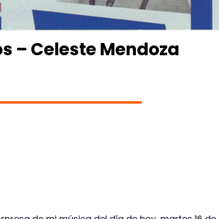
os – Celeste Mendoza
orpresa de mi música del día de hoy, martes 16 de