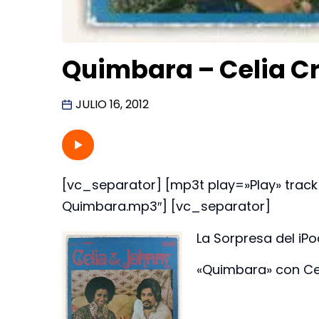
Quimbara – Celia C
JULIO 16, 2012
[vc_separator] [mp3t play=»Play» tra
Quimbara.mp3″] [vc_separator]
La Sorpresa del iPod
«Quimbara» con Ce