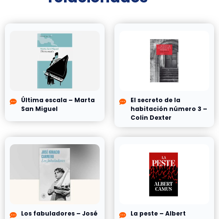
Última escala – Marta
El secreto de la
San Miguel
habitación número 3 –
Colin Dexter
Los fabuladores – José
La peste – Albert