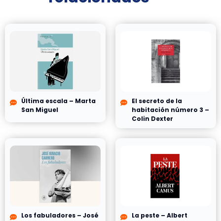
Última escala – Marta
El secreto de la
San Miguel
habitación número 3 –
Colin Dexter
Los fabuladores – José
La peste – Albert