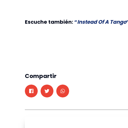
Escuche también:
“
Instead Of A Tango
Compartir