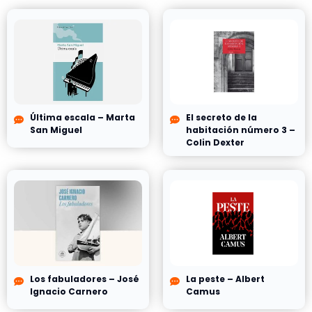
Última escala – Marta
El secreto de la
San Miguel
habitación número 3 –
Colin Dexter
Los fabuladores – José
La peste – Albert
Ignacio Carnero
Camus