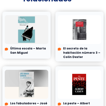
Última escala – Marta
El secreto de la
San Miguel
habitación número 3 –
Colin Dexter
Los fabuladores – José
La peste – Albert