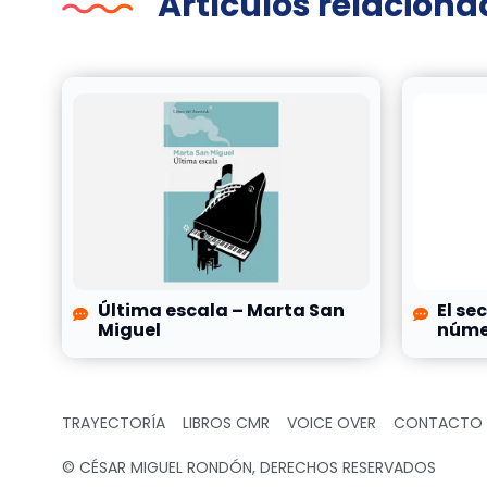
Artículos relacion
Última escala – Marta San
El se
Miguel
númer
TRAYECTORÍA
LIBROS CMR
VOICE OVER
CONTACTO
© CÉSAR MIGUEL RONDÓN, DERECHOS RESERVADOS