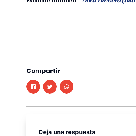
Escuche también:
“
Llora Timbero (ak
Compartir
Deja una respuesta