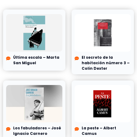
Última escala – Marta
El secreto de la
San Miguel
habitación número 3 –
Colin Dexter
Los fabuladores – José
La peste – Albert
Ignacio Carnero
Camus