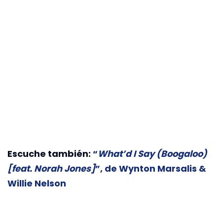
Escuche también:
“
What’d I Say (Boogaloo)
[feat. Norah Jones]
”, de Wynton Marsalis &
Willie Nelson