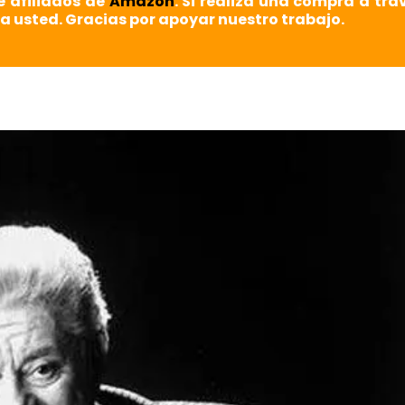
e afiliados de
Amazon
. Si realiza una compra a tra
a usted. Gracias por apoyar nuestro trabajo.