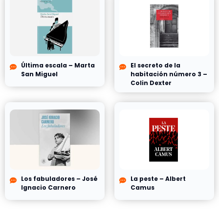
Última escala – Marta
El secreto de la
San Miguel
habitación número 3 –
Colin Dexter
Los fabuladores – José
La peste – Albert
Ignacio Carnero
Camus