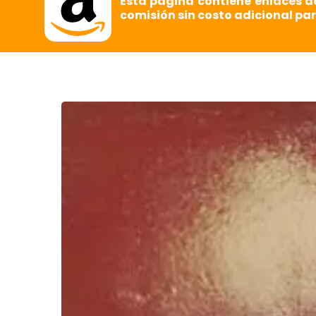
Esta página contiene enlaces d
comisión sin costo adicional par