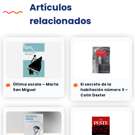
Artículos
relacionados
Última escala – Marta
El secreto de la
San Miguel
habitación número 3 –
Colin Dexter