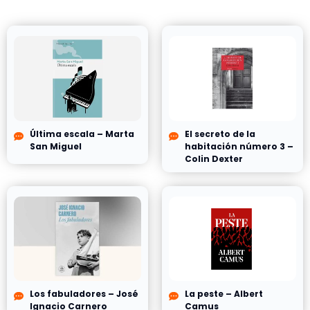
Última escala – Marta
El secreto de la
San Miguel
habitación número 3 –
Colin Dexter
Los fabuladores – José
La peste – Albert
Ignacio Carnero
Camus