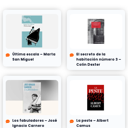
Última escala – Marta
El secreto de la
San Miguel
habitación número 3 –
Colin Dexter
Los fabuladores – José
La peste – Albert
Ignacio Carnero
Camus