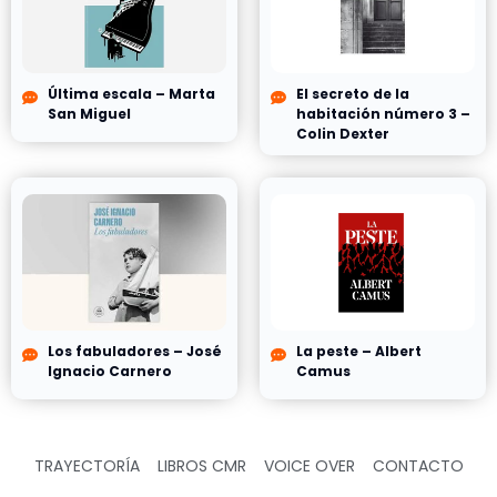
Última escala – Marta
El secreto de la
San Miguel
habitación número 3 –
Colin Dexter
Los fabuladores – José
La peste – Albert
Ignacio Carnero
Camus
TRAYECTORÍA
LIBROS CMR
VOICE OVER
CONTACTO