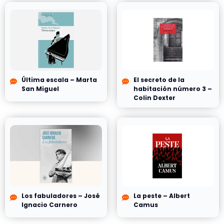
Última escala – Marta
El secreto de la
San Miguel
habitación número 3 –
Colin Dexter
Los fabuladores – José
La peste – Albert
Ignacio Carnero
Camus