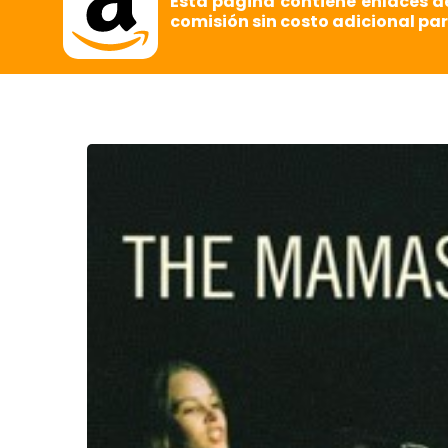
Esta página contiene enlaces d
comisión sin costo adicional par