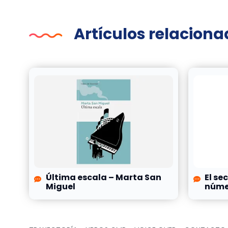
Artículos relacion
Última escala – Marta San
El se
Miguel
númer