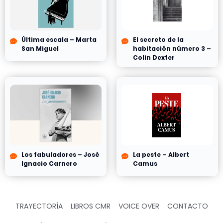
Última escala – Marta
El secreto de la
San Miguel
habitación número 3 –
Colin Dexter
Los fabuladores – José
La peste – Albert
Ignacio Carnero
Camus
TRAYECTORÍA
LIBROS CMR
VOICE OVER
CONTACTO