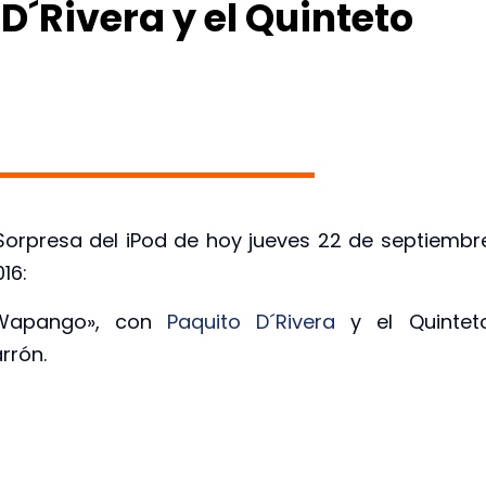
´Rivera y el Quinteto
orpresa del iPod de hoy jueves 22 de septiembr
16:
pango», con
Paquito D´Rivera
y el Quintet
rrón.