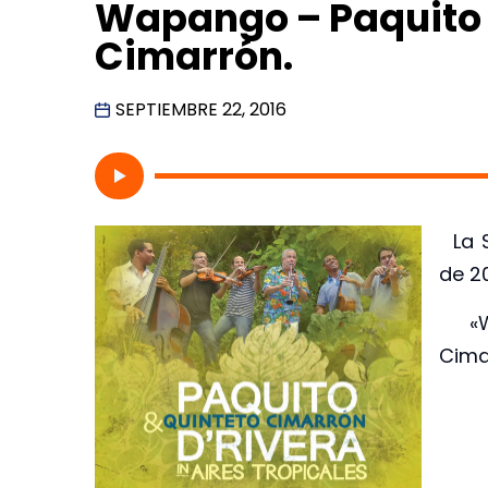
Wapango – Paquito D
Cimarrón.
SEPTIEMBRE 22, 2016
La S
de 20
«Wa
Cima