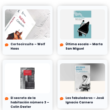
Cortocircuito – Wolf
Última escala – Marta
Haas
San Miguel
El secreto de la
Los fabuladores – José
habitación número 3 –
Ignacio Carnero
Colin Dexter