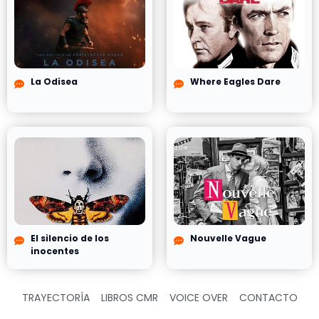
La Odisea
Where Eagles Dare
El silencio de los
Nouvelle Vague
inocentes
TRAYECTORÍA
LIBROS CMR
VOICE OVER
CONTACTO