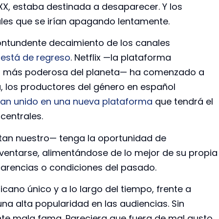
XX, estaba destinada a desaparecer. Y los
les que se irían apagando lentamente.
ontundente decaimiento de los canales
a
está de regreso
. Netflix —la plataforma
o) más poderosa del planeta— ha comenzado a
a, los productores del género en español
han unido en una nueva plataforma
que tendrá el
entrales.
tan nuestro— tenga la oportunidad de
nventarse, alimentándose de lo mejor de su propia
carencias o condiciones del pasado.
cano único y a lo largo del tiempo, frente a
na alta popularidad en las audiencias. Sin
e mala fama. Pareciera que fuera de mal gusto