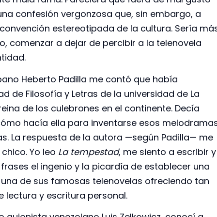
 una confesión vergonzosa que, sin embargo, a
 convención estereotipada de la cultura. Sería má
o, comenzar a dejar de percibir a la telenovela
tidad.
ano Heberto Padilla me contó que había
d de Filosofía y Letras de la universidad de La
reina de los culebrones en el continente. Decía
o cómo hacía ella para inventarse esos melodrama
ivas. La respuesta de la autora —según Padilla— me
 chico. Yo leo
La tempestad
, me siento a escribir y
 frases el ingenio y la picardía de establecer una
y una de sus famosas telenovelas ofreciendo tan
 lectura y escritura personal.
 guionista venezolano Luis Zelkowicz, conocí a