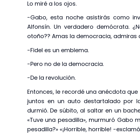
Lo miré a los ojos.
-Gabo, esta noche asistirás como in
Alfonsín. Un verdadero demócrata. ¿No
otoño?? Amas la democracia, admiras a
-Fidel es un emblema.
-Pero no de la democracia.
-De la revolución.
Entonces, le recordé una anécdota que 
juntos en un auto destartalado por l
durmió. De súbito, al saltar en un bache
«Tuve una pesadilla», murmuró Gabo mie
pesadilla?» «¡Horrible, horrible! -excla