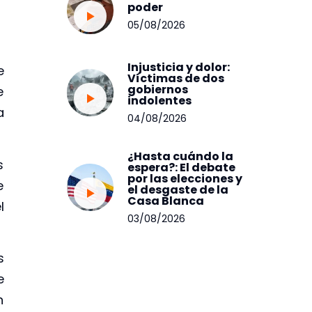
poder
05/08/2026
Injusticia y dolor:
e
Víctimas de dos
gobiernos
e
indolentes
a
04/08/2026
¿Hasta cuándo la
s
espera?: El debate
por las elecciones y
e
el desgaste de la
Casa Blanca
l
03/08/2026
s
e
n