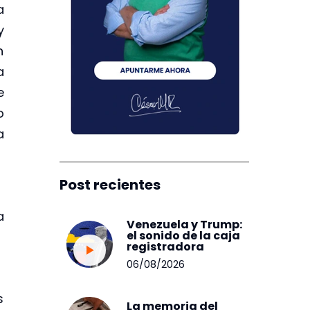
a
y
n
a
e
o
a
Post recientes
a
Venezuela y Trump:
el sonido de la caja
registradora
06/08/2026
s
La memoria del