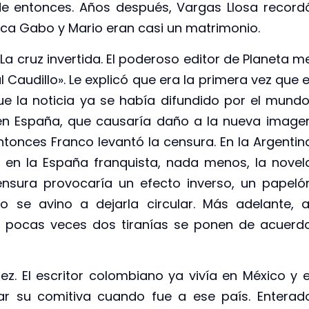
 de entonces. Años después, Vargas Llosa record
oca Gabo y Mario eran casi un matrimonio.
a cruz invertida. El poderoso editor de Planeta m
 Caudillo». Le explicó que era la primera vez que e
e la noticia ya se había difundido por el mundo
en España, que causaría daño a la nueva image
ntonces Franco levantó la censura. En la Argentin
e en la España franquista, nada menos, la novel
censura provocaría un efecto inverso, un papeló
o se avino a dejarla circular. Más adelante, a
que pocas veces dos tiranías se ponen de acuerd
. El escritor colombiano ya vivía en México y e
rar su comitiva cuando fue a ese país. Enterad