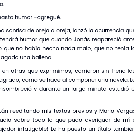
o.
 hasta humor -agregué.
a sonrisa de oreja a oreja, lanzó la ocurrencia qu
 si tendrá humor que cuando Jonás reapareció ant
ijo que no había hecho nada malo, que no tenía l
ragado una ballena.
en otras que exprimimos, corrieron sin freno la
sagrado, como se hace al componer una novela. L
nsombreció y durante un largo minuto estudió e
stán reeditando mis textos previos y Mario Varga
tudio sobre todo lo que pudo averiguar de mí 
bajador infatigable! Le ha puesto un título tambié