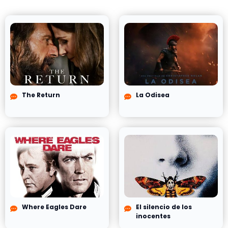
The Return
La Odisea
Where Eagles Dare
El silencio de los
inocentes