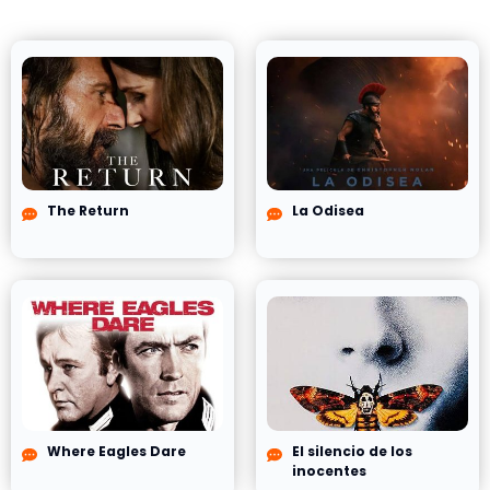
The Return
La Odisea
Where Eagles Dare
El silencio de los
inocentes