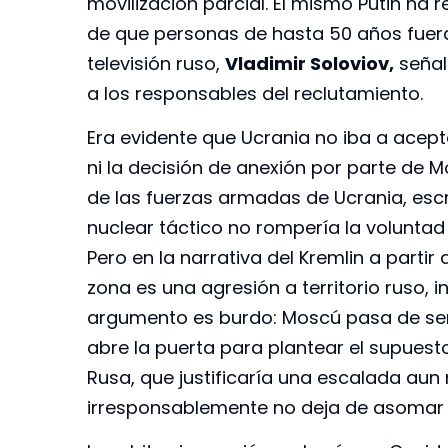
movilización parcial. El mismo Putin ha 
de que personas de hasta 50 años fueran
televisión ruso,
Vladimir Soloviov,
señal
a los responsables del reclutamiento.
Era evidente que Ucrania no iba a ace
ni la decisión de anexión por parte de M
de las fuerzas armadas de Ucrania, esc
nuclear táctico no rompería la voluntad 
Pero en la narrativa del Kremlin a parti
zona es una agresión a territorio ruso, i
argumento es burdo: Moscú pasa de ser e
abre la puerta para plantear el supuest
Rusa, que justificaría una escalada aun 
irresponsablemente no deja de asomar l