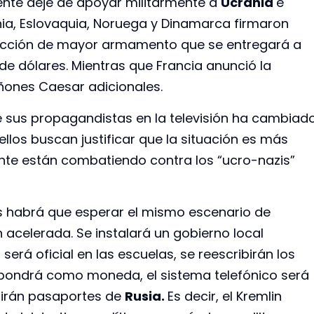
dente deje de apoyar militarmente a
Ucrania
e
nia, Eslovaquia, Noruega y Dinamarca firmaron
ducción de mayor armamento que se entregará a
 de dólares. Mientras que Francia anunció la
añones Caesar adicionales.
 de sus propagandistas en la televisión ha cambiad
llos buscan justificar que la situación es más
ente están combatiendo contra los “ucro-nazis”
dos habrá que esperar el mismo escenario de
n acelerada. Se instalará un gobierno local
será oficial en las escuelas, se reescribirán los
 impondrá como moneda, el sistema telefónico será
ibirán pasaportes de
Rusia.
Es decir, el Kremlin