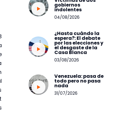
Víctimas de dos
gobiernos
indolentes
04/08/2026
¿Hasta cuándo la
3
espera?: El debate
por las elecciones y
a
el desgaste de la
Casa Blanca
e
03/08/2026
a
n
Venezuela: pasa de
l
todo pero no pasa
nada
s
31/07/2026
t
s