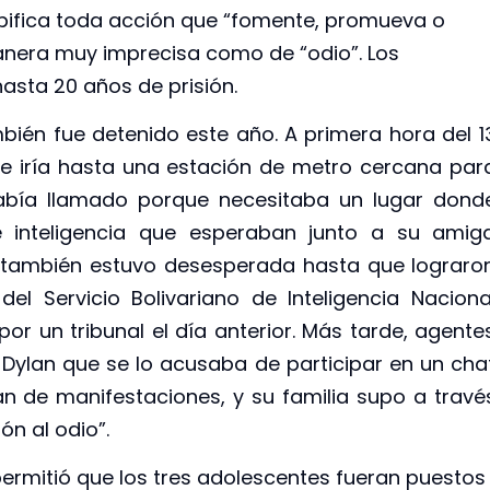
 tipifica toda acción que “fomente, promueva o
manera muy imprecisa como de “odio”. Los
asta 20 años de prisión.
bién fue detenido este año. A primera hora del 1
ue iría hasta una estación de metro cercana par
abía llamado porque necesitaba un lugar dond
e inteligencia que esperaban junto a su amig
an también estuvo desesperada hasta que lograro
del Servicio Bolivariano de Inteligencia Naciona
or un tribunal el día anterior. Más tarde, agente
de Dylan que se lo acusaba de participar en un cha
n de manifestaciones, y su familia supo a travé
ón al odio”.
 permitió que los tres adolescentes fueran puestos