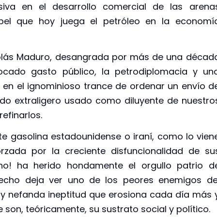
siva en el desarrollo comercial de las arena
pel que hoy juega el petróleo en la economí
colás Maduro, desangrada por más de una décad
cado gasto público, la petrodiplomacia y un
o en el ignominioso trance de ordenar un envío d
rudo extraligero usado como diluyente de nuestro
efinarlos.
e gasolina estadounidense o iraní, como lo vien
rzada por la creciente disfuncionalidad de su
lino! ha herido hondamente el orgullo patrio d
 hecho deja ver uno de los peores enemigos de
a y nefanda ineptitud que erosiona cada día más 
 son, teóricamente, su sustrato social y político.