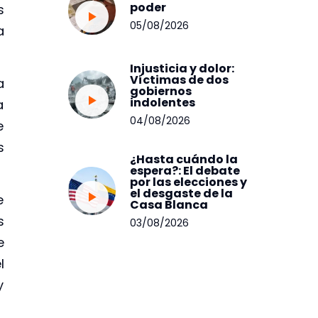
poder
s
05/08/2026
a
Injusticia y dolor:
Víctimas de dos
a
gobiernos
indolentes
a
04/08/2026
e
s
¿Hasta cuándo la
espera?: El debate
por las elecciones y
el desgaste de la
e
Casa Blanca
s
03/08/2026
e
l
y