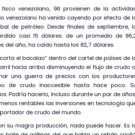
fisco venezolano, 96 provienen de la activida
rudo venezolano ha venido cayendo por efecto de l
al de petróleo. Desde finales de septiembre, l
perdido casi 15 dólares: de un promedio de 96,
s del año, ha caído hasta los 82,7 dólares.
orta el bacalao” dentro del cartel de países de l
arril hacia arriba disminuyendo el flujo de crudo a
ar una guerra de precios con los productore
ipo de crudo inaccesible hasta hace poco. S
os. Podría hacerlo, incluso durante un par de años
enos rentables las inversiones en tecnología qu
exportador de crudo del mundo.
con su magra producción, nada puede hacer. Es l
 baile de gallinas del que habla un refrán criollo