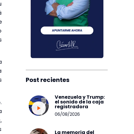
u
á
e
o
s
a
a
Post recientes
s
Venezuela y Trump:
.
el sonido de la caja
registradora
a
06/08/2026
,
s
La memoria del