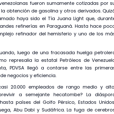
 venezolanas fueron sumamente cotizadas por s
 la obtención de gasolina y otros derivados. Quiz
amado haya sido el Tía Juana Light que, durant
randes refinerías en Paraguaná. Hasta hace poc
mplejo refinador del hemisferio y uno de los má
cuando, luego de una fracasada huelga petroler
o represalia la estatal Petróleos de Venezuel
nta, PDVSA llegó a contarse entre las primera
de negocios y eficiencia.
casi 20.000 empleados de rango medio y alto
brevivir a semejante hecatombe? La diáspor
asta países del Golfo Pérsico, Estados Unidos
ruega, Abu Dabi y Sudáfrica. La fuga de cerebro