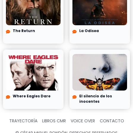
The Return
La Odisea
Where Eagles Dare
El silencio de los
inocentes
TRAYECTORÍA
LIBROS CMR
VOICE OVER
CONTACTO
© CÉSAR MIGUEL RONDÓN, DERECHOS RESERVADOS