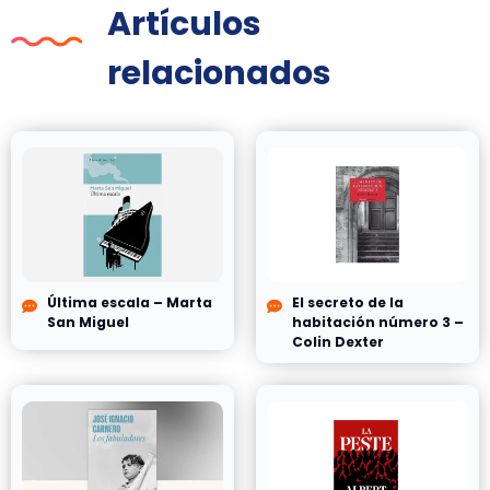
Artículos
relacionados
Última escala – Marta
El secreto de la
San Miguel
habitación número 3 –
Colin Dexter