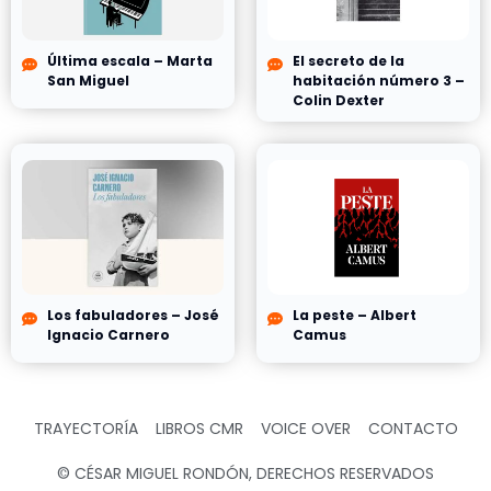
Última escala – Marta
El secreto de la
San Miguel
habitación número 3 –
Colin Dexter
Los fabuladores – José
La peste – Albert
Ignacio Carnero
Camus
TRAYECTORÍA
LIBROS CMR
VOICE OVER
CONTACTO
© CÉSAR MIGUEL RONDÓN, DERECHOS RESERVADOS