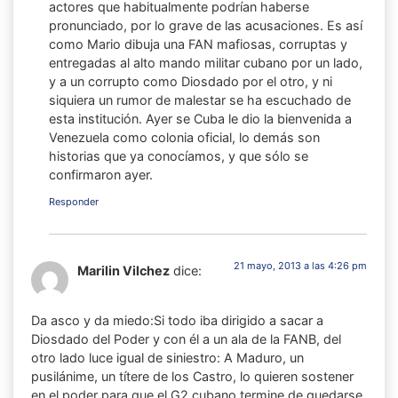
actores que habitualmente podrían haberse
pronunciado, por lo grave de las acusaciones. Es así
como Mario dibuja una FAN mafiosas, corruptas y
entregadas al alto mando militar cubano por un lado,
y a un corrupto como Diosdado por el otro, y ni
siquiera un rumor de malestar se ha escuchado de
esta institución. Ayer se Cuba le dio la bienvenida a
Venezuela como colonia oficial, lo demás son
historias que ya conocíamos, y que sólo se
confirmaron ayer.
Responder
21 mayo, 2013 a las 4:26 pm
Marilin Vilchez
dice:
Da asco y da miedo:Si todo iba dirigido a sacar a
Diosdado del Poder y con él a un ala de la FANB, del
otro lado luce igual de siniestro: A Maduro, un
pusilánime, un títere de los Castro, lo quieren sostener
en el poder para que el G2 cubano termine de quedarse