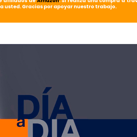
e afiliados de
Amazon
. Si realiza una compra a tra
a usted. Gracias por apoyar nuestro trabajo.