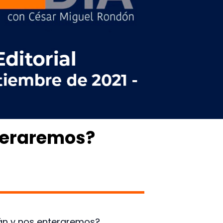
teraremos?
rán y nos enteraremos?