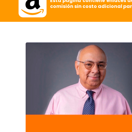
Esta página contiene enlaces d
comisión sin costo adicional par