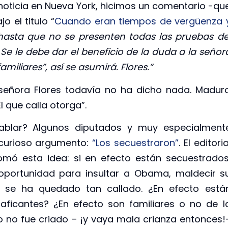
noticia en Nueva York, hicimos un comentario -qu
 el titulo “
Cuando eran tiempos de vergüenza 
hasta que no se presenten todas las pruebas de
e le debe dar el beneficio de la duda a la señor
miliares”, así se asumirá. Flores.”
señora Flores todavía no ha dicho nada. Madur
 que calla otorga”.
hablar? Algunos diputados y muy especialment
 curioso argumento:
“Los secuestraron”
. El editoria
mó esta idea: si en efecto están secuestrados
portunidad para insultar a Obama, maldecir s
”, se ha quedado tan callado. ¿En efecto está
aficantes? ¿En efecto son familiares o no de l
 o no fue criado – ¡y vaya mala crianza entonces!