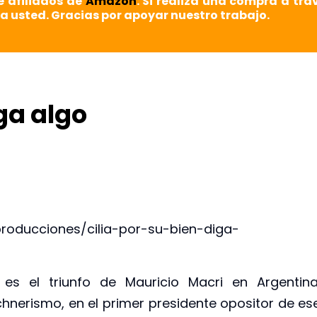
e afiliados de
Amazon
. Si realiza una compra a tra
a usted. Gracias por apoyar nuestro trabajo.
iga algo
roducciones/cilia-por-su-bien-diga-
 es el triunfo de Mauricio Macri en Argentina
chnerismo, en el primer presidente opositor de es