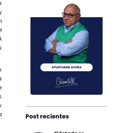
e
y
n
l
A
s
ó
a
e
s
y
a
Post recientes