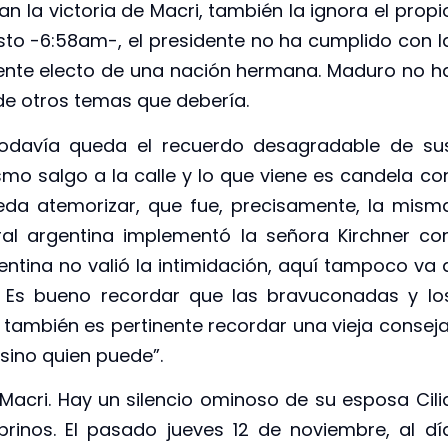
an la victoria de Macri, también la ignora el propi
o -6:58am-, el presidente no ha cumplido con l
idente electo de una nación hermana. Maduro no h
e otros temas que debería.
Todavía queda el recuerdo desagradable de su
ismo salgo a la calle y lo que viene es candela co
eda atemorizar, que fue, precisamente, la mism
al argentina implementó la señora Kirchner co
ntina no valió la intimidación, aquí tampoco va 
. Es bueno recordar que las bravuconadas y lo
Y también es pertinente recordar una vieja conseja
 sino quien puede”.
Macri. Hay un silencio ominoso de su esposa Cili
brinos. El pasado jueves 12 de noviembre, al dí