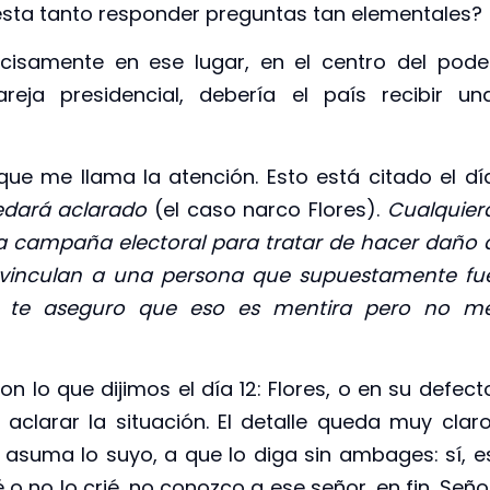
uesta tanto responder preguntas tan elementales?
cisamente en ese lugar, en el centro del pode
areja presidencial, debería el país recibir un
ue me llama la atención. Esto está citado el dí
edará aclarado
(el caso narco Flores).
Cualquier
na campaña electoral para tratar de hacer daño 
e, vinculan a una persona que supuestamente fu
Yo te aseguro que eso es mentira pero no m
n lo que dijimos el día 12: Flores, o en su defect
clarar la situación. El detalle queda muy claro
asuma lo suyo, a que lo diga sin ambages: sí, e
é o no lo crié, no conozco a ese señor, en fin. Seño