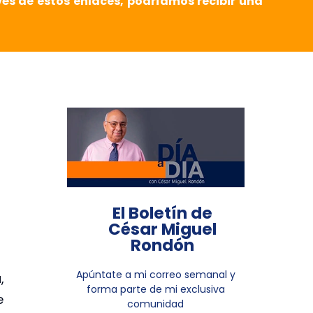
vés de estos enlaces, podríamos recibir una
El Boletín de
César Miguel
Rondón
Apúntate a mi correo semanal y
,
forma parte de mi exclusiva
e
comunidad