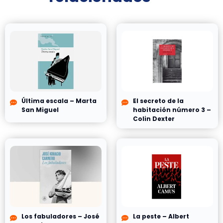
Última escala – Marta
El secreto de la
San Miguel
habitación número 3 –
Colin Dexter
Los fabuladores – José
La peste – Albert