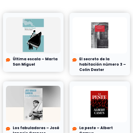
Última escala – Marta
El secreto de la
San Miguel
habitación número 3 –
Colin Dexter
Los fabuladores – José
La peste – Albert