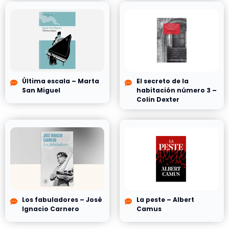
Última escala – Marta
El secreto de la
San Miguel
habitación número 3 –
Colin Dexter
Los fabuladores – José
La peste – Albert
Ignacio Carnero
Camus