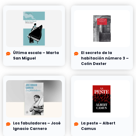
Última escala – Marta
El secreto de la
San Miguel
habitación número 3 –
Colin Dexter
Los fabuladores – José
La peste – Albert
Ignacio Carnero
Camus