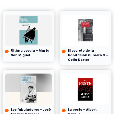
Última escala – Marta
El secreto de la
San Miguel
habitación número 3 –
Colin Dexter
Los fabuladores – José
La peste – Albert