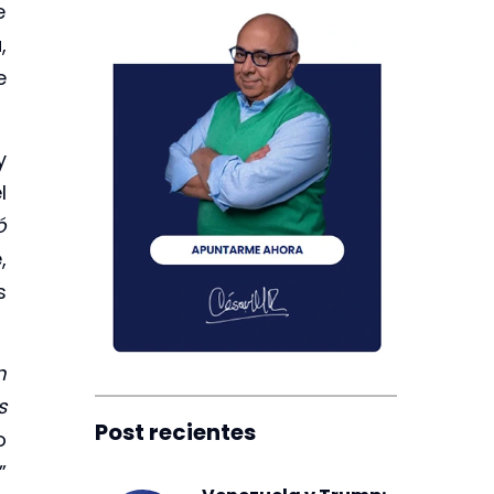
e
,
e
y
l
ó
,
s
n
s
Post recientes
o
”