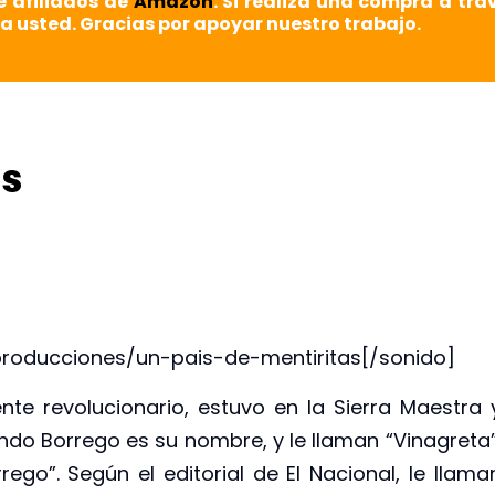
e afiliados de
Amazon
. Si realiza una compra a tra
a usted. Gracias por apoyar nuestro trabajo.
as
producciones/un-pais-de-mentiritas[/sonido]
te revolucionario, estuvo en la Sierra Maestra 
do Borrego es su nombre, y le llaman “Vinagreta”
go”. Según el editorial de El Nacional, le llama