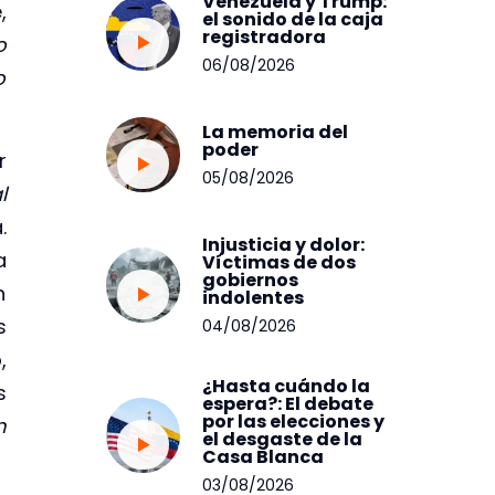
Venezuela y Trump:
,
el sonido de la caja
registradora
o
06/08/2026
o
La memoria del
poder
r
05/08/2026
l
.
Injusticia y dolor:
a
Víctimas de dos
gobiernos
n
indolentes
s
04/08/2026
,
¿Hasta cuándo la
s
espera?: El debate
por las elecciones y
n
el desgaste de la
Casa Blanca
03/08/2026