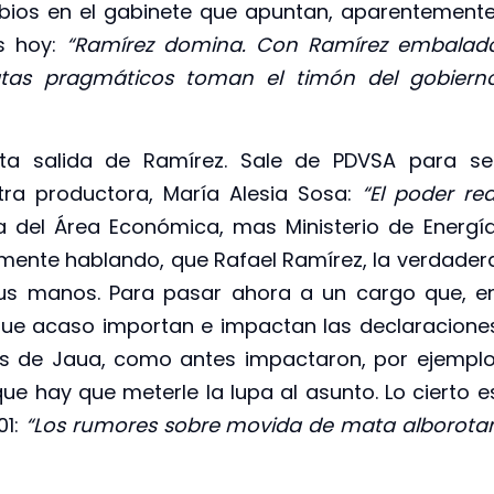
mbios en el gabinete que apuntan, aparentemente
ís hoy:
“Ramírez domina. Con Ramírez embalad
ratas pragmáticos toman el timón del gobiern
 salida de Ramírez. Sale de PDVSA para se
tra productora, María Alesia Sosa:
“El poder rea
a del Área Económica, mas Ministerio de Energía
ente hablando, que Rafael Ramírez, la verdader
us manos. Para pasar ahora a un cargo que, e
que acaso importan e impactan las declaracione
s de Jaua, como antes impactaron, por ejemplo
e hay que meterle la lupa al asunto. Lo cierto e
01:
“Los rumores sobre movida de mata alborota