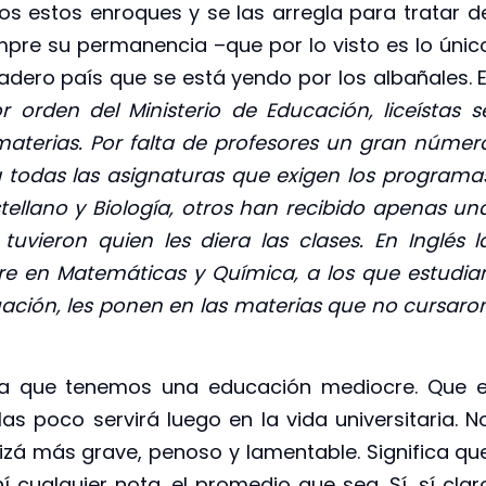
s estos enroques y se las arregla para tratar d
iempre su permanencia –que por lo visto es lo únic
adero país que se está yendo por los albañales. E
or orden del Ministerio de Educación, liceístas s
aterias. Por falta de profesores un gran númer
 todas las asignaturas que exigen los programa
ellano y Biología, otros han recibido apenas un
tuvieron quien les diera las clases. En Inglés l
rre en Matemáticas y Química, a los que estudia
uación, les ponen en las materias que no cursaro
ica que tenemos una educación mediocre. Que e
as poco servirá luego en la vida universitaria. N
uizá más grave, penoso y lamentable. Significa qu
 cualquier nota, el promedio que sea. Sí, sí clar