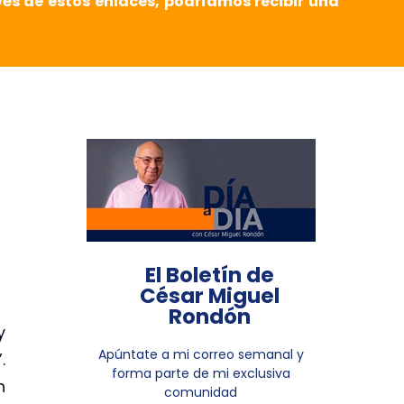
vés de estos enlaces, podríamos recibir una
El Boletín de
César Miguel
Rondón
y
Apúntate a mi correo semanal y
.
forma parte de mi exclusiva
n
comunidad