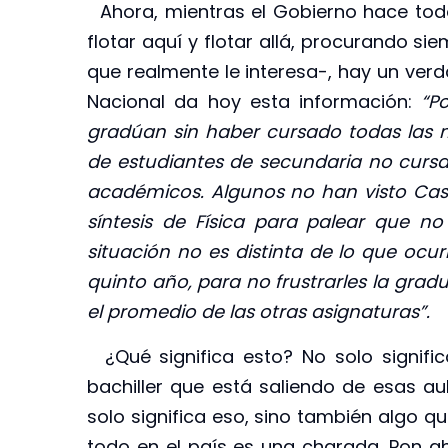
Ahora, mientras el Gobierno hace todo
flotar aquí y flotar allá, procurando s
que realmente le interesa-, hay un verd
Nacional da hoy esta información:
“P
gradúan sin haber cursado todas las m
de estudiantes de secundaria no cursa
académicos. Algunos no han visto Cast
síntesis de Física para palear que no 
situación no es distinta de lo que ocu
quinto año, para no frustrarles la grad
el promedio de las otras asignaturas”.
¿Qué significa esto? No solo signif
bachiller que está saliendo de esas aul
solo significa eso, sino también algo q
todo en el país es una charada. Pon ahí