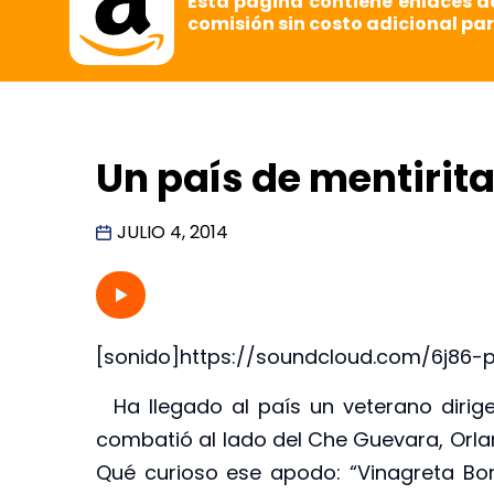
Esta página contiene enlaces d
comisión sin costo adicional par
Un país de mentirit
JULIO 4, 2014
[sonido]https://soundcloud.com/6j86-
Ha llegado al país un veterano dirigen
combatió al lado del Che Guevara, Orlan
Qué curioso ese apodo: “Vinagreta Borre