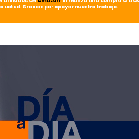
e afiliados de
Amazon
. Si realiza una compra a tra
a usted. Gracias por apoyar nuestro trabajo.