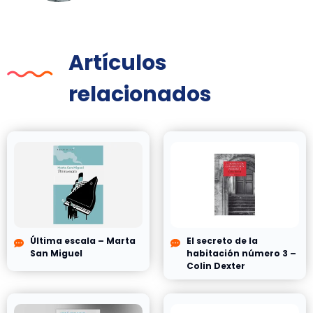
Artículos
relacionados
Última escala – Marta
El secreto de la
San Miguel
habitación número 3 –
Colin Dexter