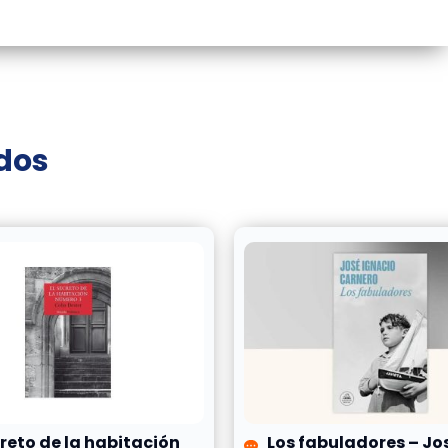
ados
creto de la habitación
Los fabuladores – Jo