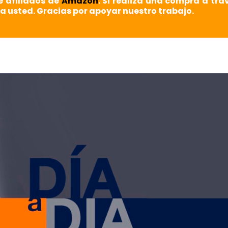
e afiliados de
Amazon
. Si realiza una compra a tra
a usted. Gracias por apoyar nuestro trabajo.