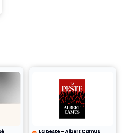
sé
La peste – Albert Camus