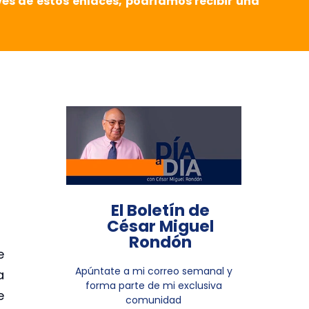
vés de estos enlaces, podríamos recibir una
El Boletín de
César Miguel
Rondón
e
Apúntate a mi correo semanal y
a
forma parte de mi exclusiva
e
comunidad