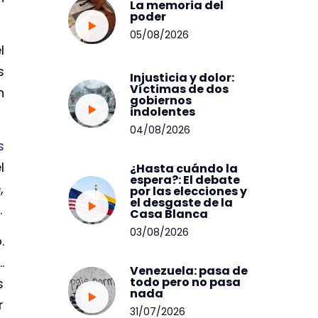
La memoria del
poder
05/08/2026
l
s
Injusticia y dolor:
Víctimas de dos
n
gobiernos
indolentes
04/08/2026
s
l
¿Hasta cuándo la
espera?: El debate
,
por las elecciones y
el desgaste de la
.
Casa Blanca
03/08/2026
.
…
Venezuela: pasa de
todo pero no pasa
s
nada
r
31/07/2026