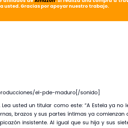
e afiliados de
Amazon
. Si realiza una compra a tra
a usted. Gracias por apoyar nuestro trabajo.
producciones/el-pde-maduro[/sonido]
ea usted un titular como este: “A Estela ya no l
rnas, brazos y sus partes íntimas ya comienzan 
icazón insistente. Al igual que su hija y sus siet