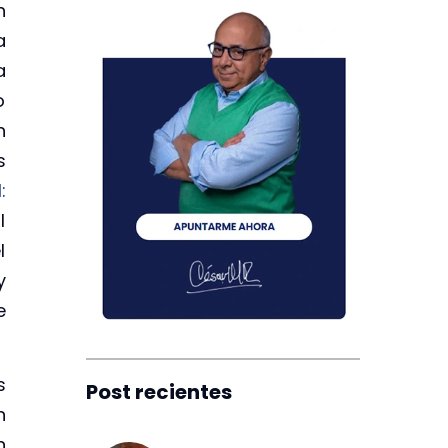
n
a
a
o
n
s
:
l
l
y
e
s
Post recientes
n
n