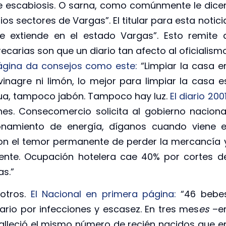
ne escabiosis. O sarna, como comúnmente le dice
os sectores de Vargas”. El titular para esta notici
e extiende en el estado Vargas”. Esto remite 
ecarias son que un diario tan afecto al oficialism
página da consejos como este:
“Limpiar la casa e
inagre ni limón, lo mejor para limpiar la casa e
gua, tampoco jabón. Tampoco hay luz.
El diario 2001
es. Consecomercio solicita al gobierno naciona
ionamiento de energía, díganos cuando viene e
con el temor permanente de perder la mercancía 
iente. Ocupación hotelera cae 40% por cortes d
as.”
otros.
El Nacional en primera página:
“46 bebe
tario por infecciones y escasez. En tres mes
es
–e
alleció el mismo número de recién nacidos que e