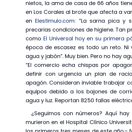
nietos, la ama de casa de 66 años tie
en Los Corales al brote que afecta a vari
en
Elestimulo.com:
“La sarna pica y s
precarias condiciones de higiene. Tan pr
como
El Universal hoy en su primera 
época de escasez es todo un reto. Ni v
agua y jabón”. Muy bien. Pero no hay a
“El comercio echa chispas por apagon
definir con urgencia un plan de rac
apagón. Consideran inviable trabajar 
equipos debido a los bajones de corr
agua y luz. Reportan 8250 fallas eléctric
¿Seguimos con números? Aquí hay 
murieron en el Hospital Clínico Universi
los primeros tres meses de este año
–
f