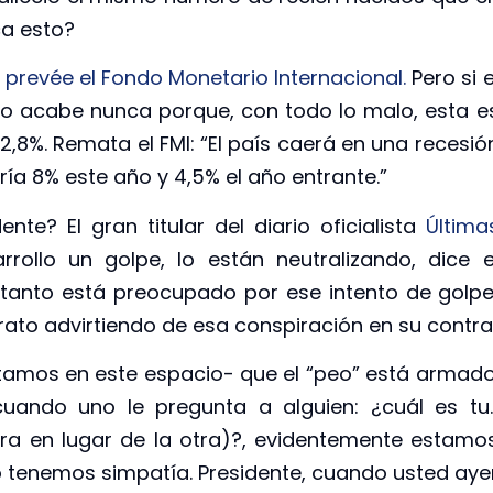
ca esto?
e prevée el Fondo Monetario Internacional.
Pero si e
no acabe nunca porque, con todo lo malo, esta e
642,8%. Remata el FMI: “El país caerá en una recesió
ría 8% este año y 4,5% el año entrante.”
te? El gran titular del diario oficialista
Última
rollo un golpe, lo están neutralizando, dice e
i tanto está preocupado por ese intento de golpe
rato advirtiendo de esa conspiración en su contra
tamos en este espacio- que el “peo” está armado
 cuando uno le pregunta a alguien: ¿cuál es tu
ra en lugar de la otra)?, evidentemente estamo
 tenemos simpatía. Presidente, cuando usted aye