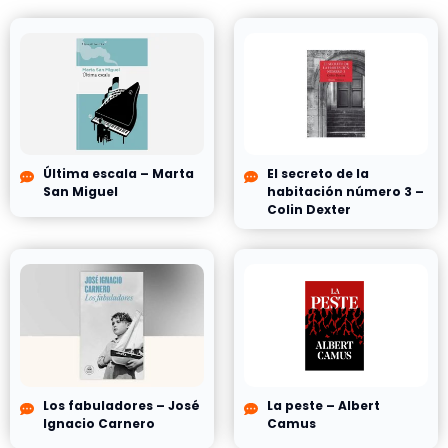
Última escala – Marta
El secreto de la
San Miguel
habitación número 3 –
Colin Dexter
Los fabuladores – José
La peste – Albert
Ignacio Carnero
Camus