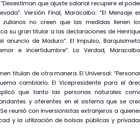
“Desestiman que ajuste salarial recupere el pode
evada”. Versión Final, Maracaibo: “El Mensaje e
os zulianos no creen que las medidas llenen lo
ica su gran titular a las declaraciones de Henriqu
el anuncio de Maduro”. El Impulso, Barquisimeto
or e incertidumbre”. La Verdad, Maracaibo
men titulan de otra manera. El Universal: “Persona
quema cambiario. El Vicepresidente para el áre
xplicó que tanto las personas naturales com
andantes y oferentes en el sistema que se cre
e reunió con inversionistas extranjeros a quiene
icad y la utilización de bolsas públicas y privada