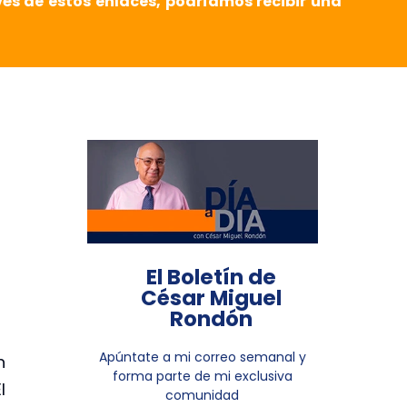
vés de estos enlaces, podríamos recibir una
El Boletín de
César Miguel
Rondón
Apúntate a mi correo semanal y
n
forma parte de mi exclusiva
l
comunidad