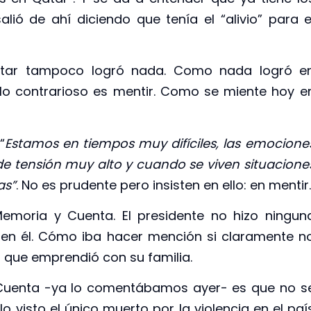
lió de ahí diciendo que tenía el “alivio” para e
tar tampoco logró nada. Como nada logró e
r lo contrarioso es mentir. Como se miente hoy e
“
Estamos en tiempos muy difíciles, las emocione
e tensión muy alto y cuando se viven situacione
as”
. No es prudente pero insisten en ello: en mentir.
Memoria y Cuenta. El presidente no hizo ningun
o en él. Cómo iba hacer mención si claramente n
 que emprendió con su familia.
 Cuenta -ya lo comentábamos ayer- es que no s
o visto el único muerto por la violencia en el paí