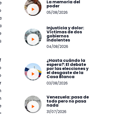
La memoria del
e
poder
o
05/08/2026
a
a
Injusticia y dolor:
Víctimas de dos
e
gobiernos
indolentes
s
04/08/2026
f
¿Hasta cuándo la
espera?: El debate
o
por las elecciones y
el desgaste de la
o
Casa Blanca
r
03/08/2026
n
Venezuela: pasa de
n
todo pero no pasa
nada
e
31/07/2026
s