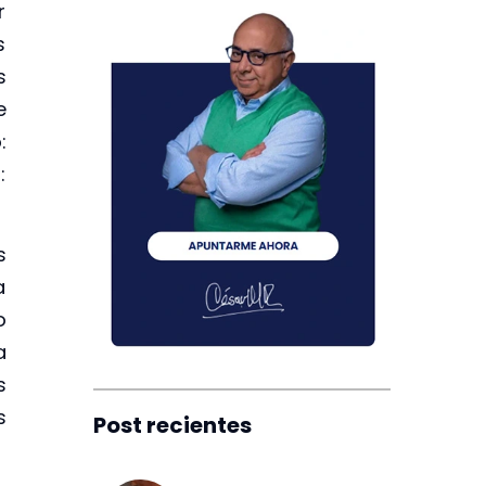
r
s
s
e
:
:
s
a
o
a
s
s
Post recientes