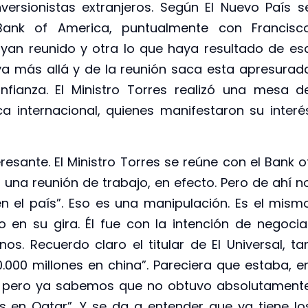
nversionistas extranjeros. Según El Nuevo País s
Bank of America, puntualmente con Francisc
yan reunido y otra lo que haya resultado de es
 va más allá y de la reunión saca esta apresurad
confianza. El Ministro Torres realizó una mesa d
a internacional, quienes manifestaron su interé
eresante. El Ministro Torres se reúne con el Bank o
s una reunión de trabajo, en efecto. Pero de ahí n
en el país”. Eso es una manipulación. Es el mism
o en su gira. Él fue con la intención de negocia
os. Recuerdo claro el titular de El Universal, ta
000 millones en china”. Pareciera que estaba, e
es, pero ya sabemos que no obtuvo absolutament
 en Qatar”. Y se da a entender que ya tiene lo