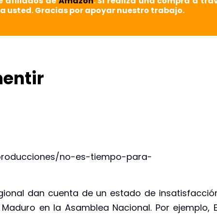
e afiliados de
Amazon
. Si realiza una compra a tra
a usted. Gracias por apoyar nuestro trabajo.
entir
-producciones/no-es-tiempo-para-
egional dan cuenta de un estado de insatisfacció
 Maduro en la Asamblea Nacional. Por ejemplo, E