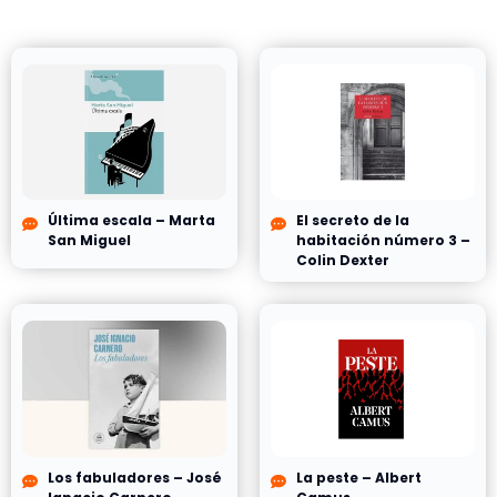
Última escala – Marta
El secreto de la
San Miguel
habitación número 3 –
Colin Dexter
Los fabuladores – José
La peste – Albert