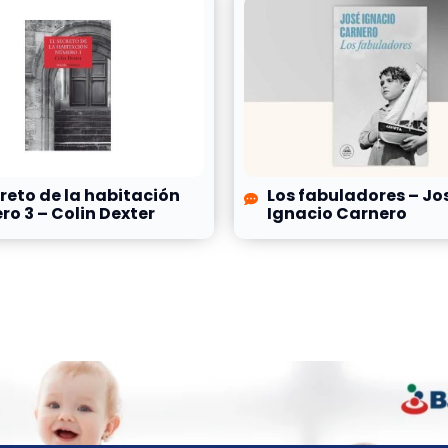
creto de la habitación
Los fabuladores – Jo
o 3 – Colin Dexter
Ignacio Carnero