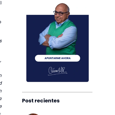
l
o
s
,
n
d
n
a
Post recientes
e
s