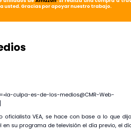
e afiliados de
Amazon
. Si realiza una compra a tra
a usted. Gracias por apoyar nuestro trabajo.
edios
ack=»la-culpa-es-de-los-medios@CMR-Web-
]
 oficialista VEA, se hace con base a lo que dijo
en su programa de televisión el día previo, el dí