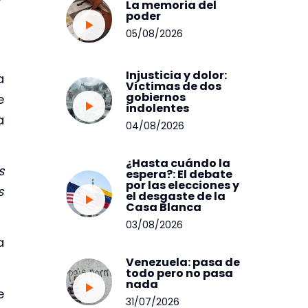
La memoria del
poder
05/08/2026
Injusticia y dolor:
a
Víctimas de dos
gobiernos
e
indolentes
a
04/08/2026
¿Hasta cuándo la
s
espera?: El debate
por las elecciones y
s
el desgaste de la
Casa Blanca
03/08/2026
a
Venezuela: pasa de
todo pero no pasa
nada
e
31/07/2026