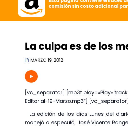
Esta página contiene enlaces d
comisión sin costo adicional par
La culpa es de los m
MARZO 19, 2012
[vc_separator] [mp3t play=»Play» tr
Editorial-19-Marzo.mp3″] [vc_separator
La edición de los días Lunes del diario
manejó o especuló, José Vicente Rangel 