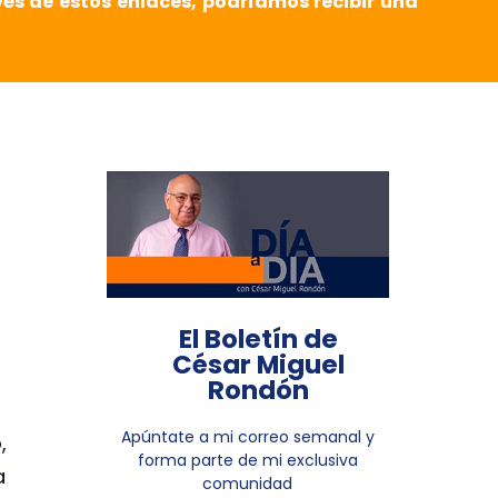
vés de estos enlaces, podríamos recibir una
El Boletín de
César Miguel
Rondón
Apúntate a mi correo semanal y
,
forma parte de mi exclusiva
a
comunidad